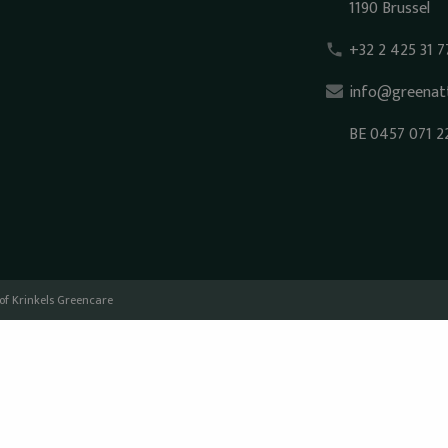
1190 Brussel
+32 2 425 31 7
info@greenatt
BE 0457 071 2
 of
Krinkels Greencare