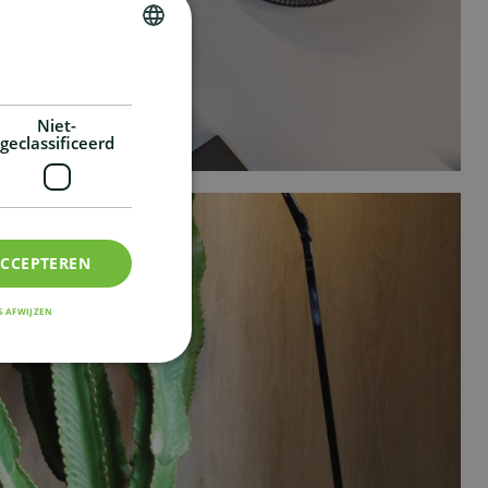
DUTCH
FRENCH
Niet-
geclassificeerd
ACCEPTEREN
S AFWIJZEN