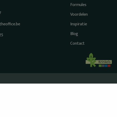
Formules
7
Voordelen
heoffice.be
Inspiratie
Blog
25
Contact