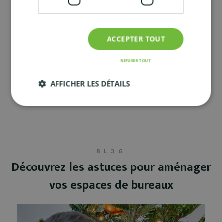
bureaux
)
ACCEPTER TOUT
REFUSER TOUT
Envie de relooker vos espaces
verts ?
AFFICHER LES DÉTAILS
Contactez-nous.
BLOG
Découvrez les astuces pour aménager
vos espaces de bureaux