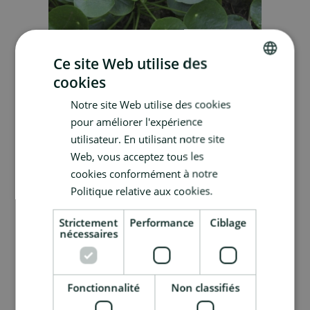
Ce site Web utilise des
Retour aux années septante
cookies
DUTCH
L’art du vintage se cultive aussi dans les
Notre site Web utilise des cookies
plantes ! Le Pilea est une plante revenant
FRENCH
pour améliorer l'expérience
tout droit des années septante et qui
utilisateur. En utilisant notre site
aujourd’hui fait son grand retour dans les
Web, vous acceptez tous les
intérieurs branchés.
cookies conformément à notre
Il tient son look original de ses feuilles en
Politique relative aux cookies.
forme de pièce de monnaie et est également
connue sous le nom plus commun de plante à
Strictement
Performance
Ciblage
nécessaires
monnaie chinoise.
Le Pilea a tout pour plaire, facile à entretenir,
il a également le pouvoir d’éliminer les odeurs
Fonctionnalité
Non classifiés
et de purifier l’air (
lire aussi : Purifier l’air des