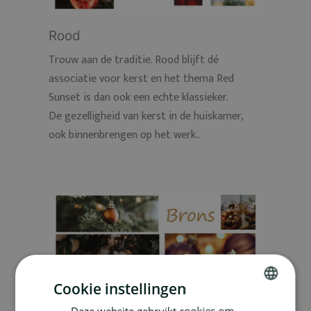
Rood
Trouw aan de traditie. Rood blijft dé
associatie voor kerst en het thema Red
Sunset is dan ook een echte klassieker.
De gezelligheid van kerst in de huiskamer,
ook binnenbrengen op het werk..
Cookie instellingen
Deze website gebruikt cookies om
DUTCH