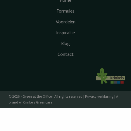
Home
Formules
Voordelen
Inspiratie
Blog
Contact
© 2026 - Green at the Office | All rights reserved |
Privacy verklaring
| A
brand of
Krinkels Greencare