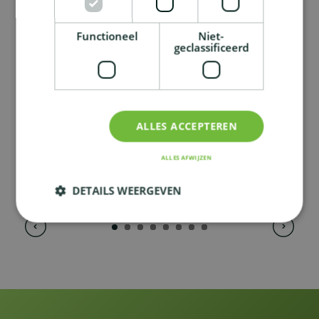
Functioneel
Niet-
geclassificeerd
Hoe zorgt u voor een coherente,
uniforme én tijdbesparende
kerstaanpak binnen uw hele
netwerk?
ALLES ACCEPTEREN
15.07.2025
ALLES AFWIJZEN
DETAILS WEERGEVEN