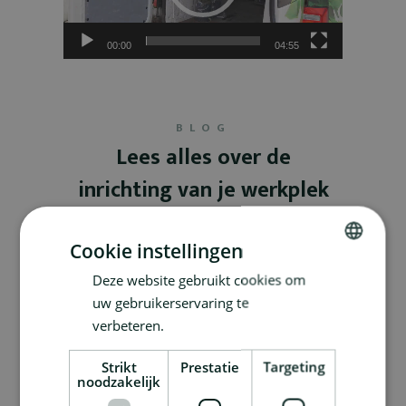
00:00
04:55
BLOG
Lees alles over de
inrichting van je werkplek
Cookie instellingen
Deze website gebruikt cookies om
DUTCH
uw gebruikerservaring te
FRENCH
verbeteren.
Strikt
Prestatie
Targeting
noodzakelijk