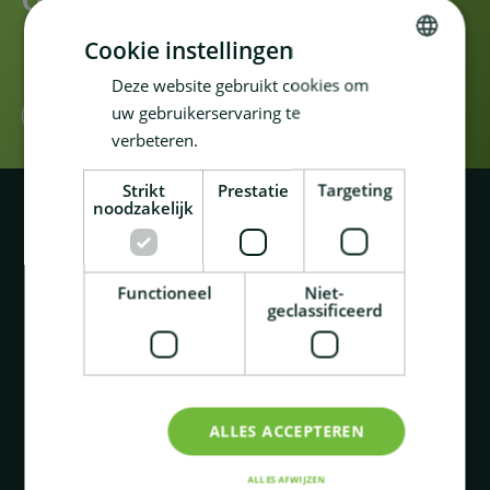
Op zoek naar planten voor uw
kantoor?
Cookie instellingen
Deze website gebruikt cookies om
DUTCH
uw gebruikerservaring te
CONTACTEER ONS
FRENCH
verbeteren.
Strikt
Prestatie
Targeting
noodzakelijk
Functioneel
Niet-
geclassificeerd
ALLES ACCEPTEREN
Rue Emile Pathéstraat 410
1190 Brussel
ALLES AFWIJZEN